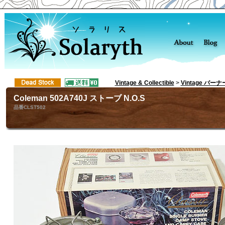
Vintage & Collectible
>
Vintage バ
Coleman 502A740J ストーブ N.O.S
品番CLST502