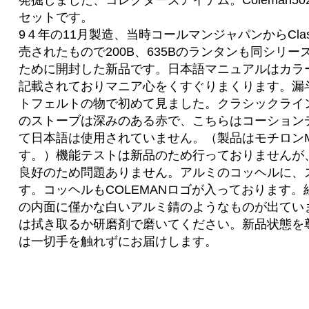
発掘しました、コレクターズアイテム。Coleman5
セットです。
9４年の11月製造、当時コールマンジャパンからClassi
売されたもので200B、635Bのランタンも同シリ
ために開封した新品です。日本語マニュアルはカラ
記載されておりマニア心をくすぐりまくります。漏
トフェルトの物で初めて見ました。クラシックライン
のストーブは深みのある赤で、こちらはコーション
て日本語は使用されていません。（製品はモチロンMAD
す。）機能テストは新品のため行っておりませんが
良好のため問題ありません。アルミのコッヘルに、
す。コッヘルもCOLEMANロゴが入っております
の内面に僅かな白いアルミ錆のようなものが出てい
は拭き取るか研磨剤で磨いてください。新品状態を
は一切手を触れずにお届けします。