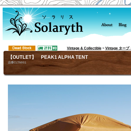
Vintage & Collectible
>
Vintage ター
【OUTLET】 PEAK1 ALPHA TENT
品番CLTN001