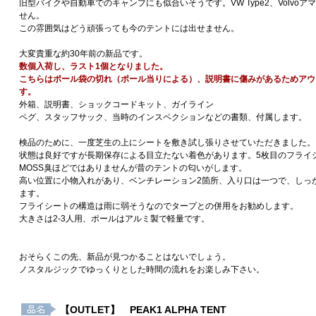
旧型バイクや自動車でのキャンプにも似合いそうです。VW Type2、Volvo
せん。
この雰囲気はどう頑張っても今のテントには出せません。
大変貴重な約30年前の新品です。
数個入荷し、ラスト1個となりました。
こちらはポール袋の切れ（ポール当りによる）、説明書に傷みがあるためアウ
す。
外箱、説明書、ショックコードキット、ガイライン
ペグ、スタッフサック、当時のインスペクションなどの書類、付属します。
検品のために、一度芝生の上にシートを敷き試し張りさせていただきました。
状態は良好ですが長期保存による目立たない着色があります。5枚目のフライ
MOSS臭ほどではありませんが昔のテントの匂いがします。
高い位置に小物入れがあり、ベンチレーション2箇所、入り口は一つで、しっ
ます。
フライシートの構造は雨に弱そうなのでタープとの併用をお勧めします。
大きさは2-3人用、ポールはアルミ製で軽量です。
おそらくこの先、新品が見つかることはないでしょう。
ノスタルジックでゆっくりとした時間の流れをお楽しみ下さい。
【OUTLET】 PEAK1 ALPHA TENT