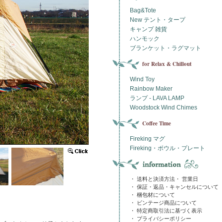
Bag&Tote
New テント・タープ
キャンプ 雑貨
ハンモック
ブランケット・ラグマット
for Relax & Chillout
Wind Toy
Rainbow Maker
ランプ - LAVA LAMP
Woodstock Wind Chimes
Coffee Time
Fireking マグ
Fireking・ボウル・プレート
・ 送料と決済方法・ 営業日
・ 保証・返品・キャンセルについて
・ 梱包材について
・ ビンテージ商品について
・ 特定商取引法に基づく表示
・ プライバシーポリシー