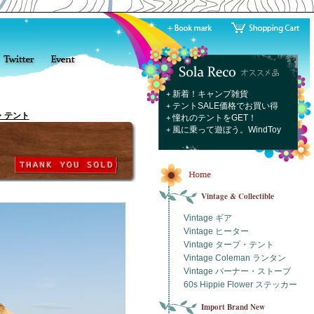
新着！キャンプ雑貨
+
テントSALE価格でお買い得
+
プ・テント
憧れのテントをGET！
+
風に乗って遊ぼう。WindToy
+
Vintage & Collectible
Vintage ギア
Vintage ヒーター
Vintage タープ・テント
Vintage Coleman ランタン
Vintage バーナー・ストーブ
60s Hippie Flower ステッカー
Import Brand New