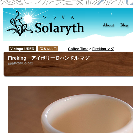
Coffee Time
>
Fireking マグ
Fireking アイボリー Dハンドル マグ
品番FKDMUGI002