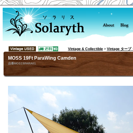
Vintage & Collectible
>
Vintage ター
MOSS 19Ft ParaWing Camden
品番MOS19PARA01