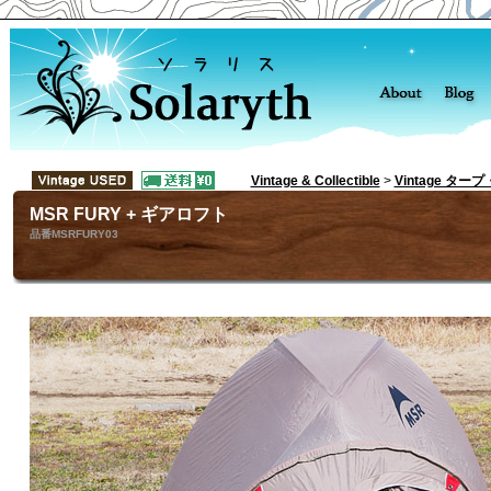
Vintage & Collectible
>
Vintage ター
MSR FURY + ギアロフト
品番MSRFURY03