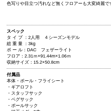
色写りや目立つ汚れなど無くフロアーも大変綺麗で
スペック
タ イ プ ：2人用 ４シーズンモデル
総 重 量 ：3kg
ポ ー ル：DAC フェザーライト
フロア：2.31ｍ×91.44m×1.06ｍ
収納サイズ：15.2×50.8cm
付属品
本体・ポール・フライシート
・ギアロフト
・スタッフサック
・ペグサック
・ポールサック