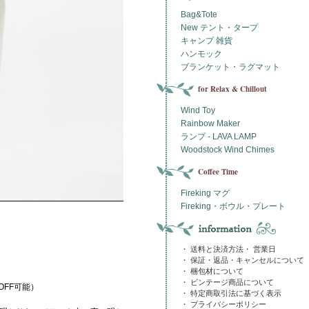
Bag&Tote
New テント・タープ
キャンプ 雑貨
ハンモック
ブランケット・ラグマット
for Relax & Chillout
Wind Toy
Rainbow Maker
ランプ - LAVA LAMP
Woodstock Wind Chimes
Coffee Time
Fireking マグ
Fireking・ボウル・プレート
・ 送料と決済方法・ 営業日
・ 保証・返品・キャンセルについて
・ 梱包材について
・ ビンテージ商品について
FF可能）
・ 特定商取引法に基づく表示
・ プライバシーポリシー