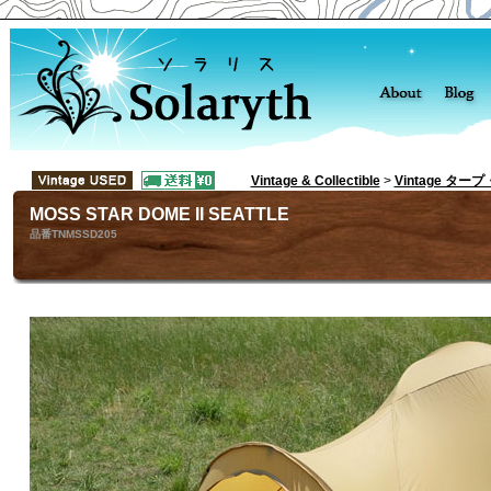
Vintage & Collectible
>
Vintage ター
MOSS STAR DOME II SEATTLE
品番TNMSSD205