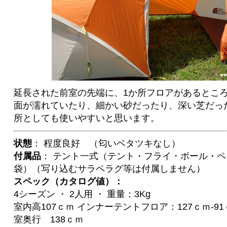
延長された前室の先端に、1か所フロアがあるとこ
面が濡れていたり、細かい砂だったり、深い芝だっ
所としても使いやすいと思います。
状態
： 程度良好 （匂いベタツキなし）
付属品
： テント一式（テント・フライ・ポール・
袋）（写り込むサラペラグ等は付属しません）
スペック（カタログ値）：
4シーズン ・ 2人用 ・ 重量：3Kg
室内高107ｃｍ インナーテントフロア：127ｃｍ-91
室奥行 138ｃｍ