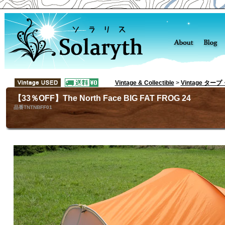
Vintage & Collectible
>
Vintage ター
【33％OFF】The North Face BIG FAT FROG 24
品番TNTNBFF01